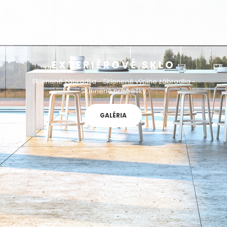
EXTERIÉROVÉ SKLO
Sklenené zábradlia - Sklenené výplne zábradlia -
Sklenené prístrešky
GALÉRIA